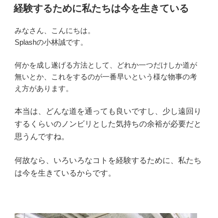
稿
経験するために私たちは今を生きている
t
b
e
n
日:
e
o
r
o
みなさん、こんにちは。
r
o
e
t
Splashの小林誠です。
k
s
e
何かを成し遂げる方法として、どれか一つだけしか道が
t
無いとか、これをするのが一番早いという様な物事の考
え方があります。
本当は、どんな道を通っても良いですし、少し遠回り
するくらいのノンビリとした気持ちの余裕が必要だと
思うんですね。
何故なら、いろいろなコトを経験するために、私たち
は今を生きているからです。