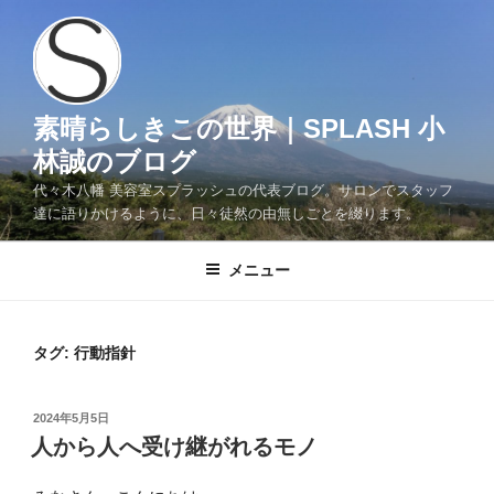
コ
ン
テ
ン
ツ
素晴らしきこの世界｜SPLASH 小
へ
林誠のブログ
ス
代々木八幡 美容室スプラッシュの代表ブログ。サロンでスタッフ
キ
達に語りかけるように、日々徒然の由無しごとを綴ります。
ッ
プ
メニュー
タグ:
行動指針
投
2024年5月5日
稿
人から人へ受け継がれるモノ
日: