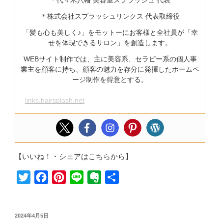
＊代々木八幡 美容室スプラッシュ 代表
＊株式会社スプラッシュリンクス 代表取締役
「髪も心も美しく♪」をモットーにお客様と全社員が「幸
せを体現できるサロン」を創造します。
WEBサイト制作では、主に美容系、セラピー系の個人事
業主を顧客に持ち、顧客の魅力を存分に発揮したホームペ
ージ制作を得意とする。
links.hairsplash.net
【いいね！・シェアはこちらから】
T
F
P
L
E
共
w
a
i
i
v
有
i
c
n
n
e
投
2024年4月5日
t
e
t
e
r