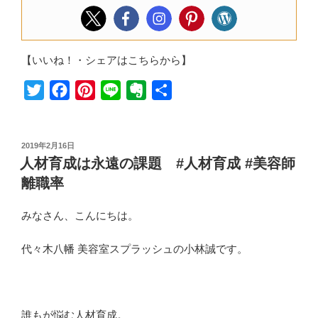
【いいね！・シェアはこちらから】
T
F
P
L
E
共
w
a
i
i
v
有
i
c
n
n
e
投
2019年2月16日
t
e
t
e
r
稿
人材育成は永遠の課題 #人材育成 #美容師
t
b
e
n
日:
離職率
e
o
r
o
r
o
e
t
みなさん、こんにちは。
k
s
e
t
代々木八幡 美容室スプラッシュの小林誠です。
誰もが悩む人材育成。