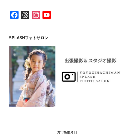
F
T
I
Y
a
h
n
o
c
r
s
u
SPLASHフォトサロン
e
e
t
T
b
a
a
u
o
d
g
b
o
s
r
e
k
a
C
m
h
a
n
n
e
l
2026年8月