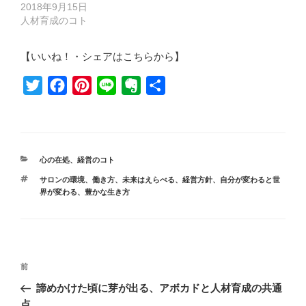
2018年9月15日
人材育成のコト
【いいね！・シェアはこちらから】
T
F
P
L
E
共
w
a
i
i
v
有
i
c
n
n
e
t
e
t
e
r
カ
心の在処
t
b
、
経営のコト
e
n
テ
タ
e
o
r
o
サロンの環境
、
働き方
、
未来はえらべる
、
経営方針
、
自分が変わると世
ゴ
グ
界が変わる
、
豊かな生き方
リ
r
o
e
t
ー
k
s
e
t
投
前
前
稿
の
諦めかけた頃に芽が出る、アボカドと人材育成の共通
ナ
投
点