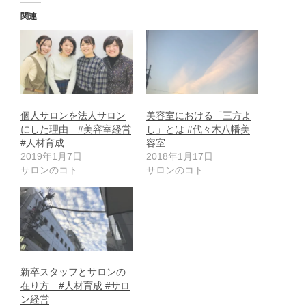
み
中…
関連
個人サロンを法人サロン
美容室における「三方よ
にした理由 #美容室経営
し」とは #代々木八幡美
#人材育成
容室
2019年1月7日
2018年1月17日
サロンのコト
サロンのコト
新卒スタッフとサロンの
在り方 #人材育成 #サロ
ン経営