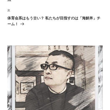
ビ
稿
ゲ
次
次
の
ー
体育会系はもう古い？ 私たちが目指すのは「海鮮丼」チ
投
シ
ーム！
稿
ョ
ン