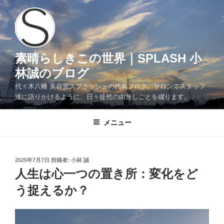
コ
ン
テ
ン
ツ
素晴らしきこの世界｜SPLASH 小
へ
林誠のブログ
ス
代々木八幡 美容室スプラッシュの代表ブログ。サロンでスタッフ
キ
達に語りかけるように、日々徒然の由無しごとを綴ります。
ッ
プ
メニュー
投
2025年7月7日
投稿者:
小林 誠
稿
人生は心一つの置き所：変化をど
日:
う捉えるか？