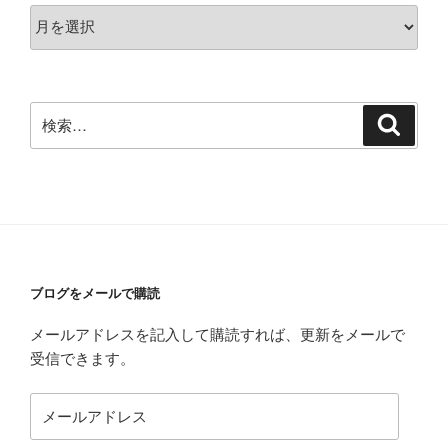
ア
ー
カ
イ
ブ
検
検
索
索:
ブログをメールで購読
メールアドレスを記入して購読すれば、更新をメールで
受信できます。
メ
ー