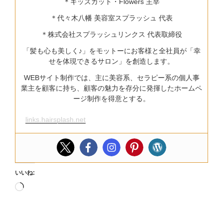
＊キッズカット・Flowers 主宰
＊代々木八幡 美容室スプラッシュ 代表
＊株式会社スプラッシュリンクス 代表取締役
「髪も心も美しく♪」をモットーにお客様と全社員が「幸
せを体現できるサロン」を創造します。
WEBサイト制作では、主に美容系、セラピー系の個人事
業主を顧客に持ち、顧客の魅力を存分に発揮したホームペ
ージ制作を得意とする。
links.hairsplash.net
いいね:
読
み
込