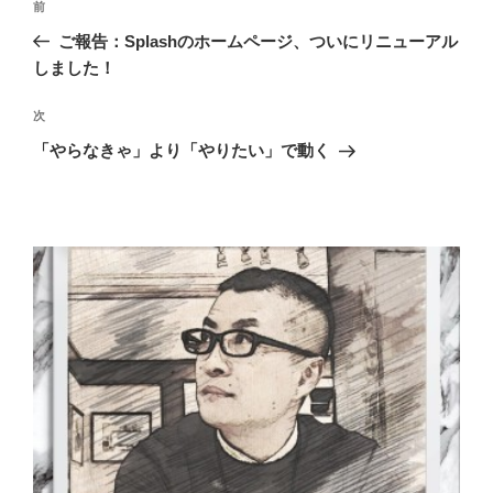
前
前
t
稿
の
ご報告：Splashのホームページ、ついにリニューアル
ナ
投
しました！
ビ
稿
ゲ
次
次
の
ー
「やらなきゃ」より「やりたい」で動く
投
シ
稿
ョ
ン