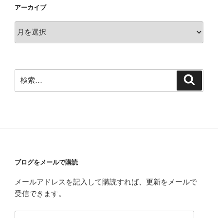
アーカイブ
ア
ー
カ
イ
ブ
検
検
索
索:
ブログをメールで購読
メールアドレスを記入して購読すれば、更新をメールで
受信できます。
メ