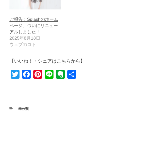
ご報告：Splashのホーム
ページ、ついにリニュー
アルしました！
2025年8月18日
ウェブのコト
【いいね！・シェアはこちらから】
T
F
P
L
E
共
w
a
i
i
v
有
i
c
n
n
e
t
e
t
e
r
カ
未分類
t
b
e
n
テ
e
o
r
o
ゴ
リ
r
o
e
t
ー
k
s
e
投