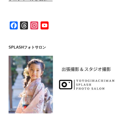
F
T
I
Y
a
h
n
o
c
r
s
u
SPLASHフォトサロン
e
e
t
T
b
a
a
u
o
d
g
b
o
s
r
e
k
a
C
m
h
a
n
n
e