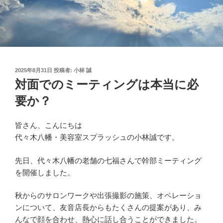
投
2025年8月31日
投稿者:
小林 誠
稿
対面でのミーティングは本当に必
日:
要か？
皆さん、こんにちは
代々木八幡・美容室スプラッシュの小林誠です。
先日、代々木八幡の老舗の七福さんで幹部ミーティング
を開催しました。
秋からのサロンワークや出張撮影の施策、オペレーショ
ンについて、友音店長からもたくさんの提案があり、み
んなで顔を合わせ、熱心に話し合うことができました。