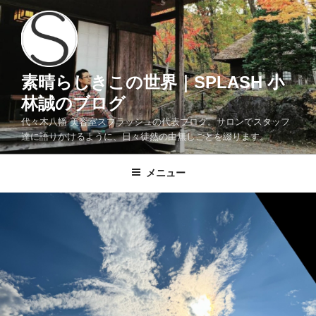
コ
ン
テ
ン
ツ
素晴らしきこの世界｜SPLASH 小
へ
林誠のブログ
ス
代々木八幡 美容室スプラッシュの代表ブログ。サロンでスタッフ
キ
達に語りかけるように、日々徒然の由無しごとを綴ります。
ッ
プ
メニュー