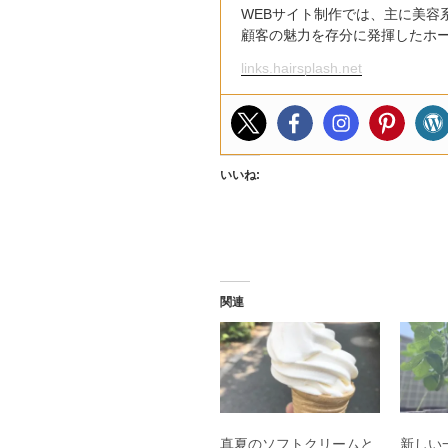
WEBサイト制作では、主に美容
顧客の魅力を存分に発揮したホ
links.hairsplash.net
いいね:
関連
真夏のソフトクリームと
新しい