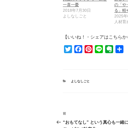
一喜一憂
の「や
2018年7月30日
る」軽
よしなしごと
2025
人材育
【いいね！・シェアはこちらか
T
F
P
L
E
共
w
a
i
i
v
有
i
c
n
n
e
t
e
t
e
r
t
b
e
n
カ
よしなしごと
テ
e
o
r
o
ゴ
リ
r
o
e
t
ー
k
s
e
投
t
前
前
稿
の
“おもてなし” という真心も一緒に
投