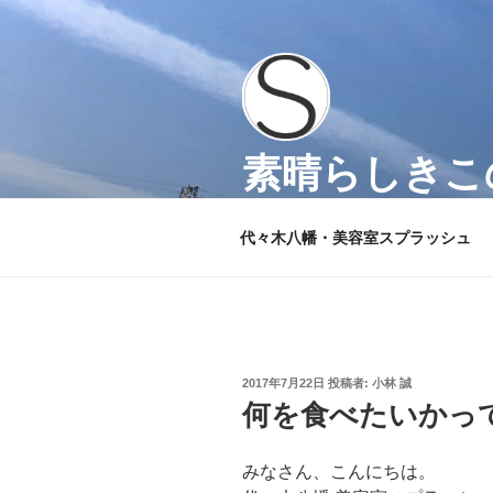
コ
ン
テ
ン
ツ
へ
素晴らしきこの
ス
キ
代々木八幡 美容室スプラッシ
ッ
代々木八幡・美容室スプラッシュ
プ
投
2017年7月22日
投稿者:
小林 誠
稿
何を食べたいかっ
日:
みなさん、こんにちは。