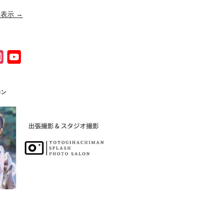
表示 →
I
Y
n
o
s
u
ロン
t
T
a
u
g
b
r
e
a
C
m
h
a
n
n