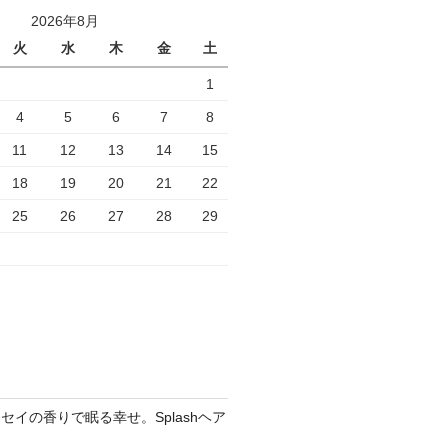
e
2026年8月
l
火
水
木
金
土
1
4
5
6
7
8
11
12
13
14
15
18
19
20
21
22
25
26
27
28
29
セイの香りで眠る幸せ。Splashヘア
ア