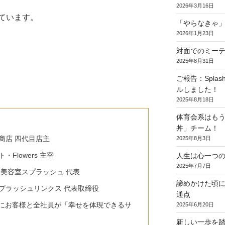
2026年3月16日
ています。
「やらなきゃ
2026年1月23日
対面でのミー
2025年8月31日
ご報告：Spl
ルしました！
2025年8月18日
体育会系はもう
丼」チーム！
商店 四代目店主
2025年8月3日
Flowers 主宰
人生は心一つ
2025年7月7日
 美容室スプラッシュ 代表
諦めかけた頃
プラッシュリンクス 代表取締役
通点
にお客様と全社員が「幸せを体現できるサ
2025年6月20日
新しい一歩を