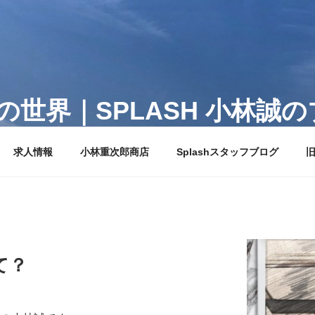
世界｜SPLASH 小林誠
ュの代表ブログ。サロンでスタッフ達に語りかけるように、日
求人情報
小林重次郎商店
Splashスタッフブログ
旧
て？