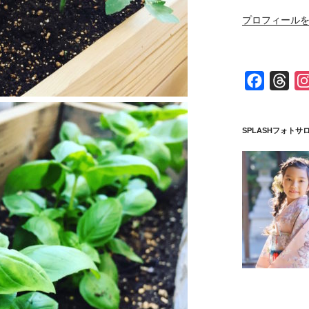
プロフィールを
F
T
a
h
c
r
SPLASHフォトサ
e
e
b
a
o
d
o
s
k