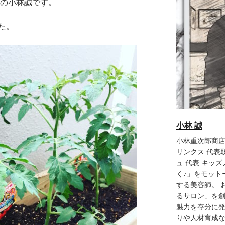
ュの小林誠です。
た。
小林 誠
小林重次郎商店
リンクス 代表
ュ 代表 キッズカ
く♪」をモット
する美容師。 
るサロン」を創
魅力を存分に
りや人材育成