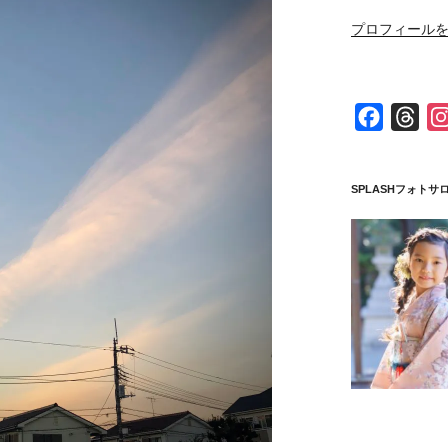
プロフィールを
F
T
a
h
c
r
SPLASHフォトサ
e
e
b
a
o
d
o
s
k