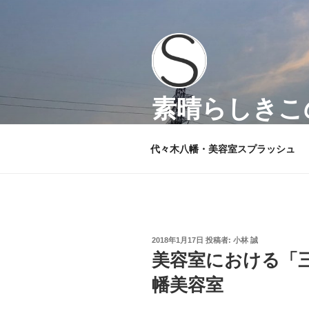
コ
ン
テ
ン
ツ
へ
素晴らしきこの
ス
キ
代々木八幡 美容室スプラッシ
ッ
代々木八幡・美容室スプラッシュ
プ
投
2018年1月17日
投稿者:
小林 誠
稿
美容室における「三
日:
幡美容室