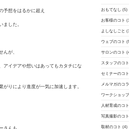
おもてなし
(5)
の予想をはるかに超え
お客様のコト
(
いました。
よしなしごと
(
ウェブのコト
(
せんが、
サロンのコト
(
スタッフのコ
、アイデアや想いはあって
もカタチにな
セミナーのコ
メルマガのコ
繋がりによ
り進度が一気に加速します。
ワークショッ
人材育成のコ
写真撮影のコ
取材のコト
(4)
ーさんも、