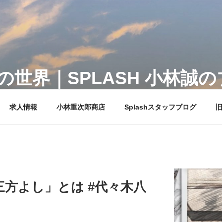
世界｜SPLASH 小林誠
ュの代表ブログ。サロンでスタッフ達に語りかけるように、日
求人情報
小林重次郎商店
Splashスタッフブログ
旧
方よし」とは #代々木八