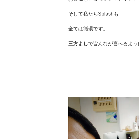
そして
私たちSplashも
全ては循環です。
三方よし
で皆んなが喜べるよう