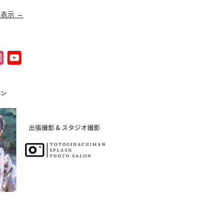
表示 →
I
Y
n
o
s
u
ロン
t
T
a
u
g
b
r
e
a
C
m
h
a
n
n