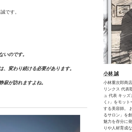
林誠です。
ないのです。
は、変わり続ける必要があります。
小林 誠
静寂が訪れますよね。
小林重次郎商店
リンクス 代表
ュ 代表 キッズカ
く♪」をモット
する美容師。 
るサロン」を創
魅力を存分に
りや人材育成