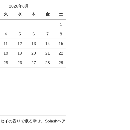
e
2026年8月
l
火
水
木
金
土
1
4
5
6
7
8
11
12
13
14
15
18
19
20
21
22
25
26
27
28
29
セイの香りで眠る幸せ。Splashヘア
ア